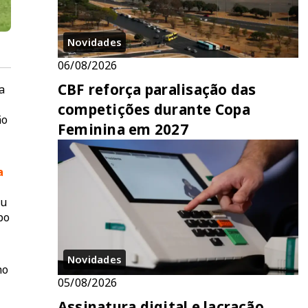
Novidades
06/08/2026
CBF reforça paralisação das
a
competições durante Copa
ão
Feminina em 2027
a
ou
po
Novidades
ho
05/08/2026
Assinatura digital e lacração