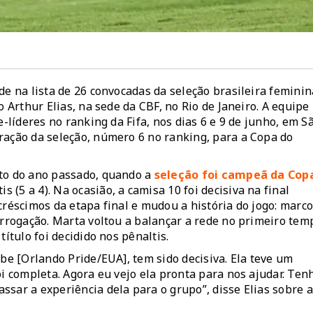
de na lista de 26 convocadas da seleção brasileira feminin
o Arthur Elias, na sede da CBF, no Rio de Janeiro. A equipe
e-líderes no ranking da Fifa, nos dias 6 e 9 de junho, em S
ração da seleção, número 6 no ranking, para a Copa do
sto do ano passado, quando a
seleção foi campeã da Cop
s (5 a 4). Na ocasião, a camisa 10 foi decisiva na final
créscimos da etapa final e mudou a história do jogo: marc
orrogação. Marta voltou a balançar a rede no primeiro tem
ítulo foi decidido nos pênaltis.
ube [Orlando Pride/EUA], tem sido decisiva. Ela teve um
oi completa. Agora eu vejo ela pronta para nos ajudar. Ten
sar a experiência dela para o grupo”, disse Elias sobre a