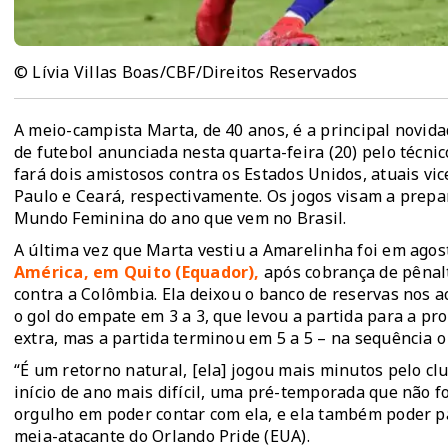
© Lívia Villas Boas/CBF/Direitos Reservados
A meio-campista Marta, de 40 anos, é a principal novida
de futebol anunciada nesta quarta-feira (20) pelo técnic
fará dois amistosos contra os Estados Unidos, atuais vic
Paulo e Ceará, respectivamente. Os jogos visam a prepa
Mundo Feminina do ano que vem no Brasil.
A última vez que Marta vestiu a Amarelinha foi em ago
América, em Quito (Equador),
após cobrança de pênalti
contra a Colômbia. Ela deixou o banco de reservas nos a
o gol do empate em 3 a 3, que levou a partida para a pr
extra, mas a partida terminou em 5 a 5 – na sequência o t
“É um retorno natural, [ela] jogou mais minutos pelo cl
início de ano mais difícil, uma pré-temporada que não f
orgulho em poder contar com ela, e ela também poder pas
meia-atacante do Orlando Pride (EUA).